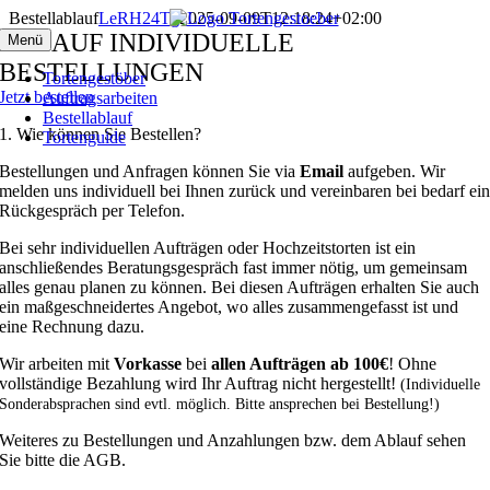
Zum
Bestellablauf
LeRH24Tg
2025-09-09T12:18:24+02:00
Inhalt
ABLAUF INDIVIDUELLE
Menü
springen
BESTELLUNGEN
Tortengestöber
Jetzt bestellen
Auftragsarbeiten
Bestellablauf
1. Wie können Sie Bestellen?
Tortenguide
Bestellungen und Anfragen können Sie via
Email
aufgeben. Wir
melden uns individuell bei Ihnen zurück und vereinbaren bei bedarf ei
Rückgespräch per Telefon.
Bei sehr individuellen Aufträgen oder Hochzeitstorten ist ein
anschließendes Beratungsgespräch fast immer nötig, um gemeinsam
alles genau planen zu können. Bei diesen Aufträgen erhalten Sie auch
ein maßgeschneidertes Angebot, wo alles zusammengefasst ist und
eine Rechnung dazu.
Wir arbeiten mit
Vorkasse
bei
allen Aufträgen ab 100€
! Ohne
vollständige Bezahlung wird Ihr Auftrag nicht hergestellt!
(Individuelle
Sonderabsprachen sind evtl. möglich. Bitte ansprechen bei Bestellung!)
Weiteres zu Bestellungen und Anzahlungen bzw. dem Ablauf sehen
Sie bitte die AGB.